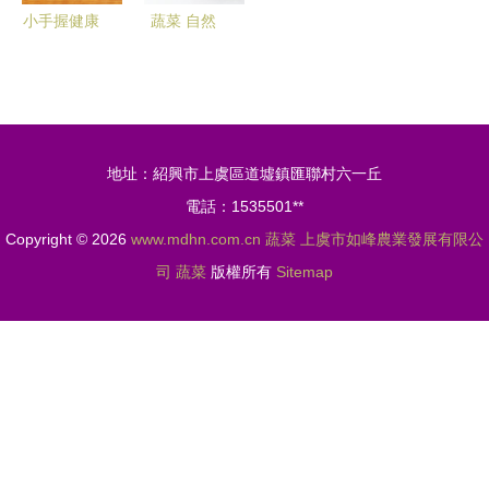
小手握健康
蔬菜 自然
小女孩與蔬
的饋贈與健
果的純真邂
康的守護者
逅
地址：紹興市上虞區道墟鎮匯聯村六一丘
電話：1535501**
Copyright © 2026
www.mdhn.com.cn
蔬菜
上虞市如峰農業發展有限公
司
蔬菜
版權所有
Sitemap